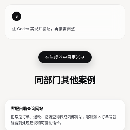
号}`。复制前弹出填值小窗，确认后复制替换后文本。

6. Excel 批量导入，表头：分类 / 标题 / 正文 / 
关键词（逗号分隔）。重复标题时让用户选择「跳过 / 
3
覆盖 / 合并关键词」。

7. Excel 导出全部话术，字段包含分类、标题、正文、
让 Codex 实现并验证，再按需调整
关键词、使用次数、最近使用时间。

8. 全局快捷键 Ctrl+Shift+R 显示 / 隐藏。窗口失
焦自动隐藏；快捷键冲突时给出中文提示并引导去设置修
改。

9. 记录每条话术使用次数；管理员可以按使用频率降序
在生成器中自定义
查看。

10. 示例数据内置 20 条常见电商话术，覆盖物流、退
换货、尺码、发票、售后和变量替换。

同部门其他案例
【界面风格】

- 简洁清爽的桌面工具风：浅色背景、清晰分区、圆角 
8，搜索和复制操作优先。

客服自助查询网站
- 复制按钮成功变绿；其他按钮柔和灰蓝。

- 深浅模式跟随系统。

把常见订单、退款、物流查询做成内部网站，客服输入订单号就
- 中英双语切换（设置里）。

能看到处理建议和可复制话术。