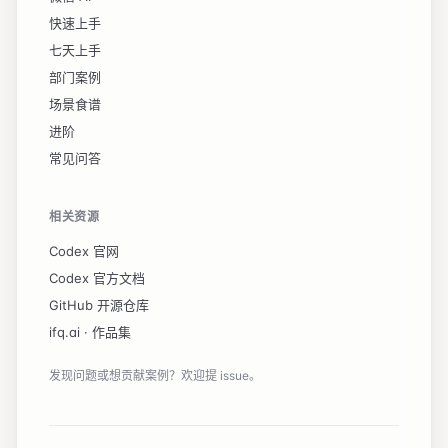
【温暖体验契约】

代码之外的事，比代码本身更重要。完成时要让用户觉得
快速上手
「这正是我要的」。

七天上手
- 首次启动 = Demo 模式：自动加载 sample-data/ 
部门案例
跑完主流程一次，让用户立刻看到结果界面，而不是空状
场景食谱
态。

- 工作台顶部永远有「用示例数据试一试」按钮，任何时
进阶
候都能一键演示。

常见问答
- 按钮、提示、错误一律用业务语言。例：「找不到订单
号这一列」，不是「Column "order_id" not 
found」。

相关资源
- 步骤 ≥3 的操作给"撤销"或"取消"出口；≥5 步的关
Codex 官网
键操作要二次确认。

- 大批量任务显示进度条 + 预估剩余时间，每秒最多刷
Codex 官方文档
新一次。

GitHub 开源仓库
- 主流程一完成就在应用内给反馈；若窗口在后台，再发
ifq.ai ·
作品集
一次系统通知（Toast），点击直达结果。

- 失败时永远给出"下一步可以做什么"（重试 / 换文件 
发现问题或想贡献案例？欢迎提 issue。
/ 查看日志 / 复制错误），不要只留一行红色字。

【完成态画面】

主流程结束的那一屏，是用户对这个工具最持久的印象。