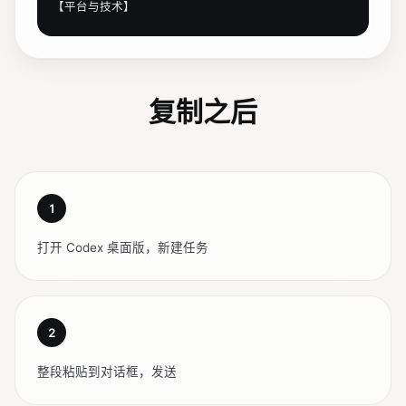
【平台与技术】

- Windows 10/11 桌面应用

- Electron + React + TypeScript

- 本地 SQLite 存话术 + 本地配置存偏好

- 全局快捷键 Ctrl+Shift+R 唤起；如果被系统或其
复制之后
它软件占用，在设置里提示并允许改成其它组合

- 打包 Windows .exe 安装包；可接在线服务，网络
请求走 HTTPS

【核心功能】

1
1. 窗口尺寸小巧（约 600x500），无需最大化。仅搜
打开 Codex 桌面版，新建任务
索框 + 结果列表两部分。

2. 搜索模糊匹配：标题 / 正文 / 关键词标签任一命
中。按相关度排序。输入 300ms 后触发。

3. 分类标签：全部 / 物流 / 退换货 / 尺码 / 发票 
/ 售后 / 自定义。

2
4. 结果卡片：分类小标签 + 标题 + 正文预览（2 
行，可展开）；右侧圆形「复制」按钮。

整段粘贴到对话框，发送
5. 变量支持：`{客户姓名}` `{订单号}` `{快递单