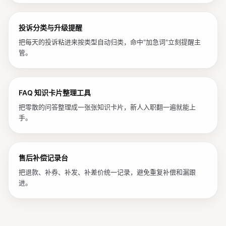
【稳健性】

投诉分类与升级提醒
- Excel 表头错给高亮提示。

- 正文含 HTML 或特殊字符时复制为纯文本。

把每天的投诉粘进来按类型自动归类，命中"加急词"立刻提醒主
- 变量未填写时不复制，并高亮缺失项；订单号、快递单
管。
号只做格式提醒，不强制拦截。

- 数据库损坏自动恢复。

- 快捷键冲突时给出友好提示并引导去设置修改；不要静
FAQ 知识卡片整理工具
默失败。

把零散的问答整理成一张张知识卡片，新人入职翻一遍就能上
【Codex 执行循环】

手。
- 先整理 Goal / Context / Constraints / 
Done when：目标、相关文件或数据、约束、完成标准必
须在心里成包；缺信息时写明假设并继续。

- 工作顺序固定为：探查 → 计划 → 实现 → 验证 → 
售后补偿记录台
复盘。复杂或模糊任务先用短计划拆成可验证小步，不要
把退款、补券、补发、补差价统一记录，避免重复补偿和漏跟
一口气写完。

进。
- 每个小步都要有可观察结果：页面可见、文件生成、测
试通过、错误消失或日志证明。没有证据就继续修。

- 只有独立、读重、可并行的任务才使用并行子任务：代
码探索、测试日志分析、文档归纳、风险检查。不要让两