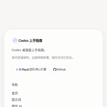
个并行任务改同一批文件。

- 控制上下文污染：大日志和大文件先摘要，保留关键路
径、错误、决策和验证结果，不把噪声带进最终汇报。

- 验证通过后再汇报；若验证失败，先修复或降级边缘功
能，保持主流程可运行。

【安全底线】

- 默认按在线应用数据边界处理；所有网络传输走 
Codex 上手指南
HTTPS/加密，只传必要字段，并在界面或 README 说
清用途。

Codex 桌面版上手指南。
- 不写死 API Key、绝对路径、个人邮箱或内网地址。

- 写盘默认走"另存为"；不覆盖原文件，冲突自动加时间
现代前端架构，边缘网络部署，国内访问已优化。
后缀。

- 不引入不存在的 npm 包；不确定时先查 npm 
由
ifq.ai
团队用心打磨
GitHub
view。

- 缺真实数据时先造脱敏 sample-data，不等用户提
供文件才开工。

导航
【执行纪律】

首页
- 每个功能写完立即运行验证，不要攒到最后才测。

提示词
微信 AI